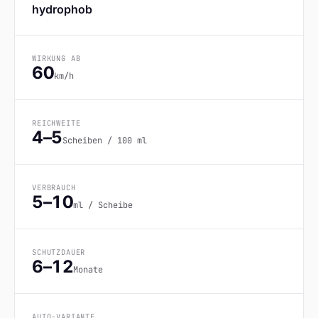
hydrophob
WIRKUNG AB
60
km/h
REICHWEITE
4–5
Scheiben / 100 ml
VERBRAUCH
5–10
ml / Scheibe
SCHUTZDAUER
6–12
Monate
AUTO-VARIANTE