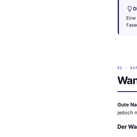
D
Eine
Faser
02 · KA
Wan
Gute Na
jedoch n
Der Wa