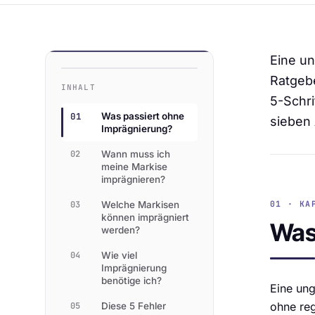
Eine un
Ratgebe
INHALT
5-Schri
01
Was passiert ohne
sieben 
Imprägnierung?
02
Wann muss ich
meine Markise
imprägnieren?
01 · KA
03
Welche Markisen
können imprägniert
Was
werden?
04
Wie viel
Imprägnierung
benötige ich?
Eine ung
ohne re
05
Diese 5 Fehler