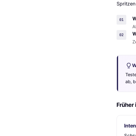
Spritzen
W
A
W
Z
W
Teste
ab, 
Früher 
Inten
Schru