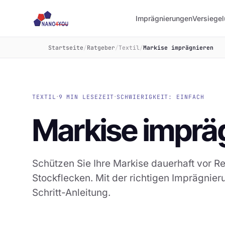
Imprägnierungen
Versiege
Startseite
/
Ratgeber
/
Textil
/
Markise imprägnieren
·
·
TEXTIL
9 MIN LESEZEIT
SCHWIERIGKEIT: EINFACH
Markise imprä
Schützen Sie Ihre Markise dauerhaft vor 
Stockflecken. Mit der richtigen Imprägnier
Schritt-Anleitung.