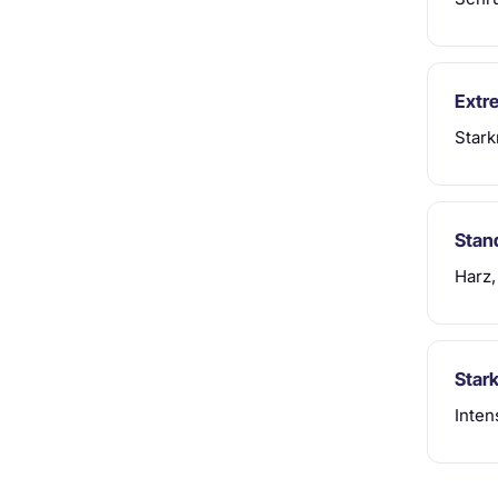
Extr
Stark
Stan
Harz,
Star
Inten