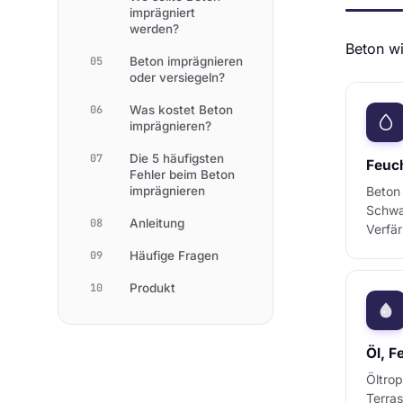
imprägniert
werden?
Beton wi
05
Beton imprägnieren
oder versiegeln?
06
Was kostet Beton
imprägnieren?
07
Die 5 häufigsten
Feuch
Fehler beim Beton
imprägnieren
Beton 
Schwa
08
Anleitung
Verfä
09
Häufige Fragen
10
Produkt
Öl, F
Öltrop
Terras