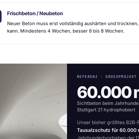
Frischbeton / Neubeton
Neuer Beton muss erst vollständig aushärten und trocknen,
kann. Mindestens 4 Wochen, besser 6 bis 8 Wochen.
REFERENZ · GROSSPROJEKT
60.000 
Sichtbeton beim Jahrhunder
Stuttgart 21 hydrophobiert
Unser bisher größtes B2B-
Tausalzschutz für 60.000 
Jahrhundertvorhaben der 