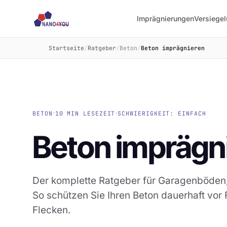
Imprägnierungen
Versiege
Startseite
/
Ratgeber
/
Beton
/
Beton imprägnieren
·
·
BETON
10 MIN LESEZEIT
SCHWIERIGKEIT: EINFACH
Beton imprägn
Der komplette Ratgeber für Garagenböden, 
So schützen Sie Ihren Beton dauerhaft vor 
Flecken.