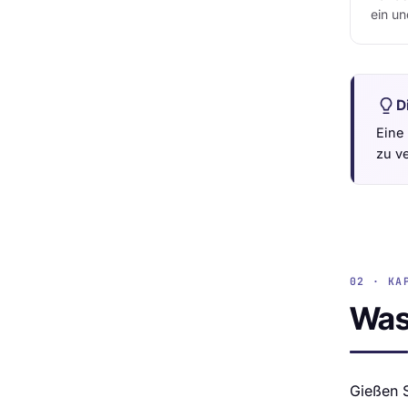
ein un
D
Eine
zu ve
02 · KA
Wass
Gießen S