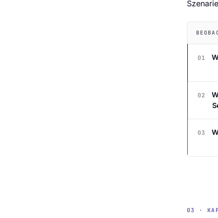
Szenarie
BEOBA
Wa
01
Wa
02
S
Wa
03
03 · KA