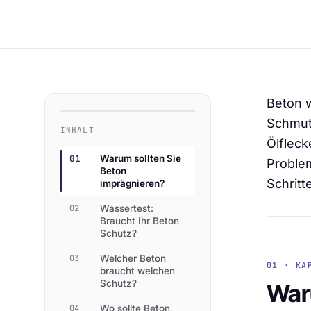
Beton w
Schmut
INHALT
Ölfleck
01
Warum sollten Sie
Problem
Beton
Schritt
imprägnieren?
02
Wassertest:
Braucht Ihr Beton
Schutz?
03
Welcher Beton
01 · KA
braucht welchen
Schutz?
Waru
04
Wo sollte Beton