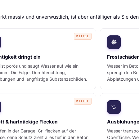
rkt massiv und unverwüstlich, ist aber anfälliger als Sie de
MITTEL
tigkeit dringt ein
Frostschäde
ist porös und saugt Wasser auf wie ein
Wasser im Beton
mm. Die Folge: Durchfeuchtung,
sprengt den Bet
rbungen und langfristige Substanzschäden.
Abplatzungen u
MITTEL
ett & hartnäckige Flecken
Ausblühunge
fen in der Garage, Grillflecken auf der
Wasser transpor
se, ohne Schutz zieht alles tief in den Beton
Oberfläche. We