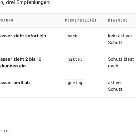
n, drei Empfehlungen:
CHTUNG
PERMEABILITÄT
DIAGNOSE
sser zieht sofort ein
kein aktiver
hoch
Schutz
sser zieht 2 bis 10
Schutz lässt
mittel
ekunden ein
nach
sser perlt ab
aktiver
gering
Schutz
PITEL