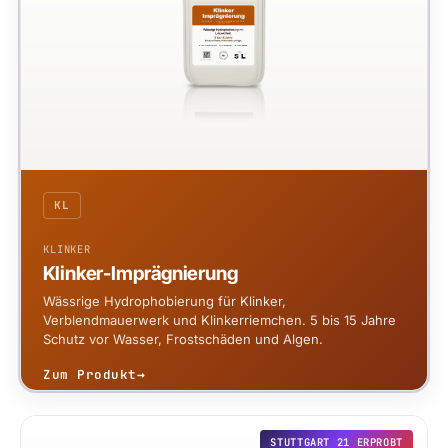
KL
KLINKER
Klinker-Imprägnierung
Wässrige Hydrophobierung für Klinker,
Verblendmauerwerk und Klinkerriemchen. 5 bis 15 Jahre
Schutz vor Wasser, Frostschäden und Algen.
Zum Produkt
→
STUTTGART 21 ERPROBT