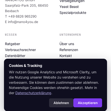
Versiegelungen
Saarpfalz-Park 205, 66450
Yeast Beast
Bexbach
Spezialprodukte
T +49 6826 965290
E info@nano4you.de
WISSEN
UNTERNEHMEN
Ratgeber
Über uns
Verbrauchsrechner
Referenzen
Datenblätter
Kontakt
Über Nanotechnologie
Private Label
Cookies & Tracking
Impressum
Wir nutzen Google Analytics und Microsoft Clarity, um
Datenschutz
die Nutzung unserer Website zu verstehen und zu
Cookie-Richtlinie
verbessern. Sie können dem zustimmen oder ablehnen.
Notwendige Cookies werden ohnehin gesetzt. Mehr in
der
Datenschutzerklärung
.
© 2026 NANO4YOU GmbH
Ablehnen
Akzeptieren
Made in Germany · Nanotechnologie seit 1998 · v.2026.05.31