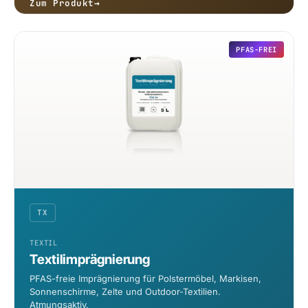
Zum Produkt
→
PFAS-FREI
TX
TEXTIL
Textilimprägnierung
PFAS-freie Imprägnierung für Polstermöbel, Markisen,
Sonnenschirme, Zelte und Outdoor-Textilien.
Atmungsaktiv.