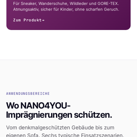
Für Sneaker, Wanderschuhe, Wildleder und GORE-TEX.
Atmungsaktiv, sicher für Kinder, ohne scharfen Geruch.
Zum Produkt
→
ANWENDUNGSBEREICHE
Wo NANO4YOU-
Imprägnierungen schützen.
Vom denkmalgeschützten Gebäude bis zum
eigenen Sofa. Sechs typische Einsatzszenarien.