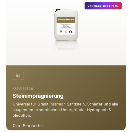
VATIKAN-REFERENZ
NS
NATURSTEIN
Steinimprägnierung
Universal für Granit, Marmor, Sandstein, Schiefer und alle
saugenden mineralischen Untergründe. Hydrophob &
oleophob.
Zum Produkt
→