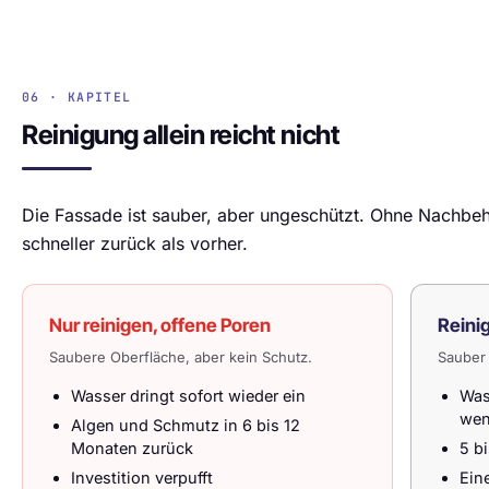
06 · KAPITEL
Reinigung allein reicht nicht
Die Fassade ist sauber, aber ungeschützt. Ohne Nachb
schneller zurück als vorher.
Nur reinigen, offene Poren
Reini
Saubere Oberfläche, aber kein Schutz.
Sauber 
Wasser dringt sofort wieder ein
Was
wen
Algen und Schmutz in 6 bis 12
Monaten zurück
5 b
Investition verpufft
Eine