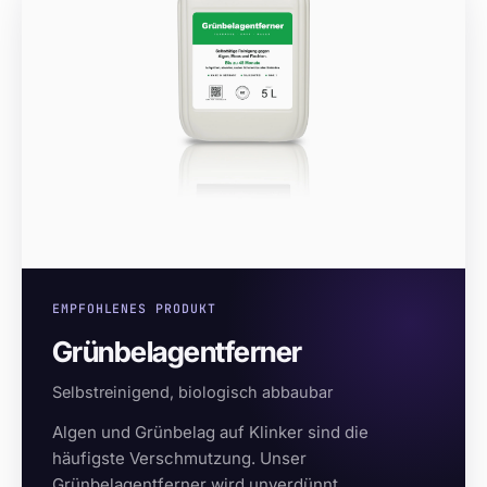
EMPFOHLENES PRODUKT
Grünbelagentferner
Selbstreinigend, biologisch abbaubar
Algen und Grünbelag auf Klinker sind die
häufigste Verschmutzung. Unser
Grünbelagentferner wird unverdünnt