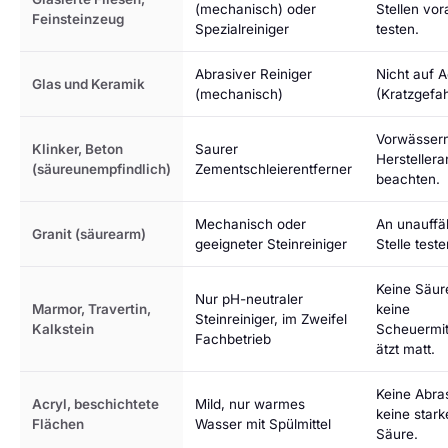
(mechanisch) oder
Stellen vor
Feinsteinzeug
Spezialreiniger
testen.
Abrasiver Reiniger
Nicht auf A
Glas und Keramik
(mechanisch)
(Kratzgefah
Vorwässern
Klinker, Beton
Saurer
Hersteller
(säureunempfindlich)
Zementschleierentferner
beachten.
Mechanisch oder
An unauffäl
Granit (säurearm)
geeigneter Steinreiniger
Stelle teste
Keine Säur
Nur pH-neutraler
Marmor, Travertin,
keine
Steinreiniger, im Zweifel
Kalkstein
Scheuermit
Fachbetrieb
ätzt matt.
Keine Abra
Acryl, beschichtete
Mild, nur warmes
keine stark
Flächen
Wasser mit Spülmittel
Säure.