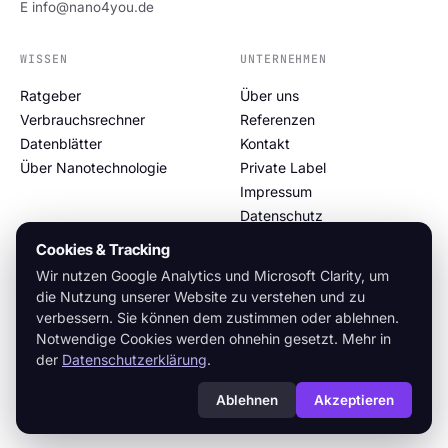
E info@nano4you.de
WISSEN
UNTERNEHMEN
Ratgeber
Über uns
Verbrauchsrechner
Referenzen
Datenblätter
Kontakt
Über Nanotechnologie
Private Label
Impressum
Datenschutz
Cookie-Richtlinie
Cookies & Tracking
Wir nutzen Google Analytics und Microsoft Clarity, um
die Nutzung unserer Website zu verstehen und zu
verbessern. Sie können dem zustimmen oder ablehnen.
© 2026 NANO4YOU GmbH
Notwendige Cookies werden ohnehin gesetzt. Mehr in
Made in Germany · Nanotechnologie seit 1998 · v.2026.05.31
der
Datenschutzerklärung
.
Ablehnen
Akzeptieren