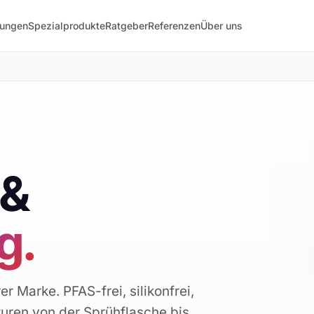
lungen
Spezialprodukte
Ratgeber
Referenzen
Über uns
 &
g.
r Marke. PFAS-frei, silikonfrei,
uren von der Sprühflasche bis