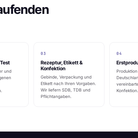
laufenden
03
04
Test
Rezeptur, Etikett &
Erstprod
Konfektion
er und
Produktion
Gebinde, Verpackung und
igenen
Deutschlan
Etikett nach Ihren Vorgaben.
vereinbar
Wir liefern SDB, TDB und
n.
Konfektion
Pflichtangaben.