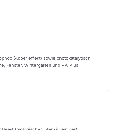
ophob (Abperleffekt) sowie photokatalytisch
he, Fenster, Wintergarten und PV. Plus
Beast (biologischer Intensivreiniger),