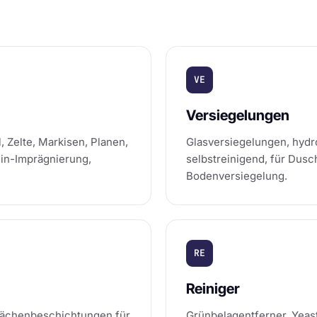
VE
Versiegelungen
, Zelte, Markisen, Planen,
Glasversiegelungen, hydr
in-Imprägnierung,
selbstreinigend, für Dusc
Bodenversiegelung.
RE
Reiniger
flächenbeschichtungen für
Grünbelagentferner, Yeast 