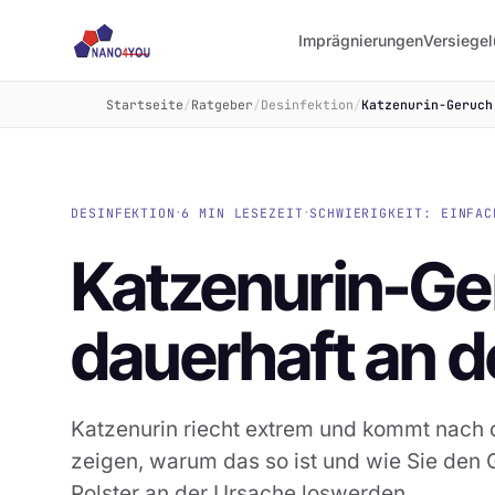
Imprägnierungen
Versiege
Startseite
/
Ratgeber
/
Desinfektion
/
Katzenurin-Geruch
·
·
DESINFEKTION
6 MIN LESEZEIT
SCHWIERIGKEIT: EINFAC
Katzenurin-Ge
dauerhaft an 
Katzenurin riecht extrem und kommt nach 
zeigen, warum das so ist und wie Sie den
Polster an der Ursache loswerden.