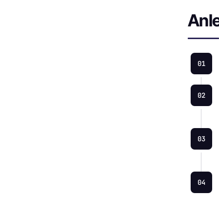
Anle
01
02
03
04