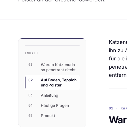
Katzenu
ihn zu
INHALT
für di
01
Warum Katzenurin
penetra
so penetrant riecht
entfer
02
Auf Boden, Teppich
und Polster
03
Anleitung
04
Häufige Fragen
01 · KA
05
Produkt
Waru