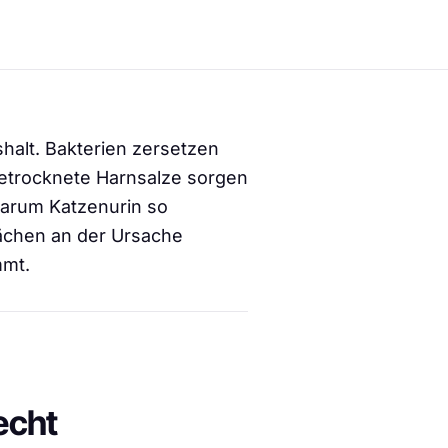
halt. Bakterien zersetzen
etrocknete Harnsalze sorgen
warum Katzenurin so
lächen an der Ursache
mmt.
echt