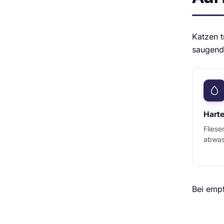
Katzen t
saugend
Harte
Fliese
abwas
Bei empf