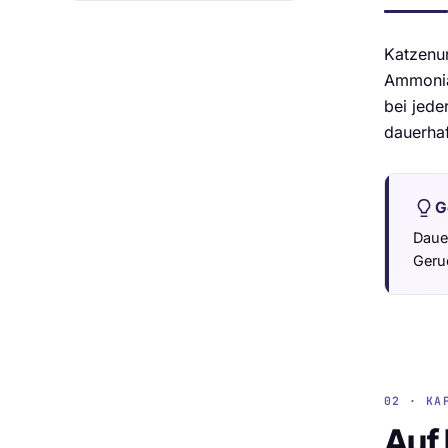
Katzenur
Ammoniak
bei jede
dauerhaf
G
Dauer
Geruc
02 · KA
Auf 