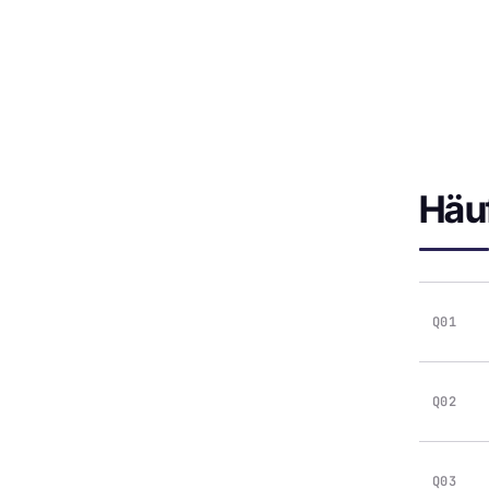
Häu
Q01
Q02
Q03