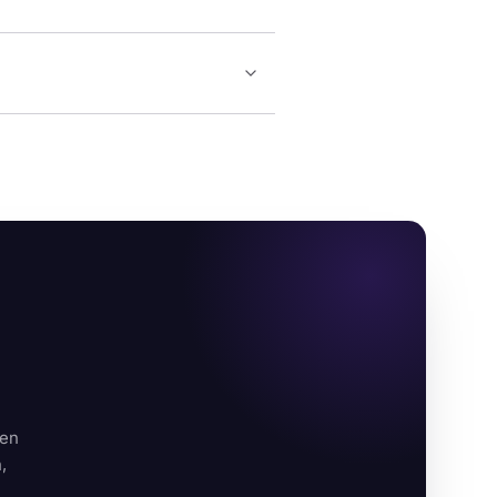
nen
,