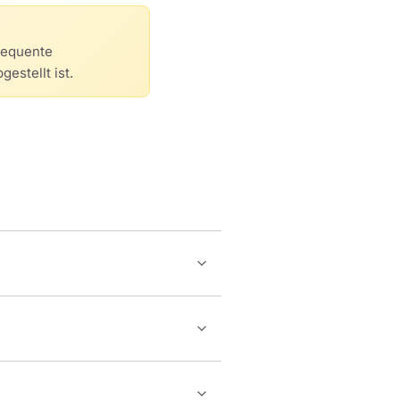
nsequente
estellt ist.