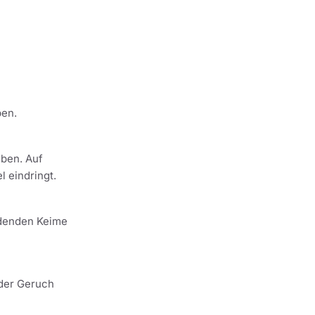
ben.
eben. Auf
 eindringt.
ldenden Keime
 der Geruch