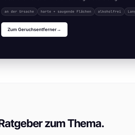
an der Ursache
harte + saugende Flächen
alkoholfrei
Lan
Zum Geruchsentferner
→
 Ratgeber zum Thema.