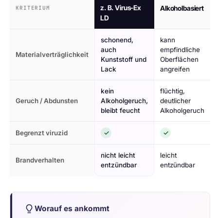
z. B. Virus-Ex
Alkoholbasiert
KRITERIUM
LD
schonend,
kann
auch
empfindliche
Materialverträglichkeit
Kunststoff und
Oberflächen
Lack
angreifen
kein
flüchtig,
Geruch / Abdunsten
Alkoholgeruch,
deutlicher
bleibt feucht
Alkoholgeruch
Begrenzt viruzid
✓
✓
nicht leicht
leicht
Brandverhalten
entzündbar
entzündbar
Worauf es ankommt