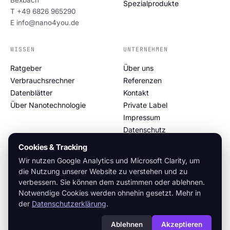
Spezialprodukte
T +49 6826 965290
E info@nano4you.de
WISSEN
UNTERNEHMEN
Ratgeber
Über uns
Verbrauchsrechner
Referenzen
Datenblätter
Kontakt
Über Nanotechnologie
Private Label
Impressum
Datenschutz
Cookie-Richtlinie
Cookies & Tracking
Wir nutzen Google Analytics und Microsoft Clarity, um
die Nutzung unserer Website zu verstehen und zu
verbessern. Sie können dem zustimmen oder ablehnen.
© 2026 NANO4YOU GmbH
Notwendige Cookies werden ohnehin gesetzt. Mehr in
Made in Germany · Nanotechnologie seit 1998 · v.2026.05.31
der
Datenschutzerklärung
.
Ablehnen
Akzeptieren